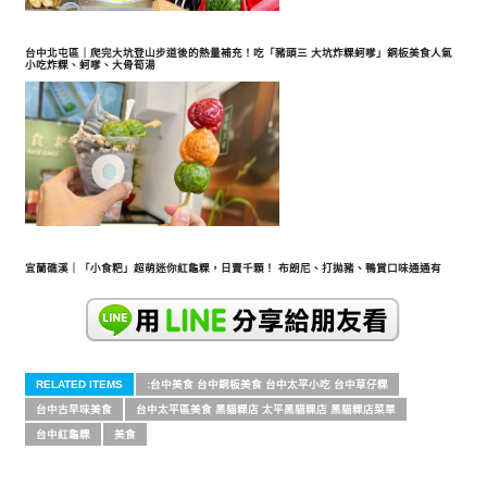
台中北屯區｜爬完大坑登山步道後的熱量補充！吃「豬頭三 大坑炸粿蚵嗲」銅板美食人氣
小吃炸粿、蚵嗲、大骨筍湯
宜蘭礁溪｜「小食粑」超萌迷你紅龜粿，日賣千顆！ 布朗尼、打拋豬、鴨賞口味通通有
RELATED ITEMS
:台中美食 台中銅板美食 台中太平小吃 台中草仔粿
台中古早味美食
台中太平區美食 黑貓粿店 太平黑貓粿店 黑貓粿店菜單
台中紅龜粿
美食