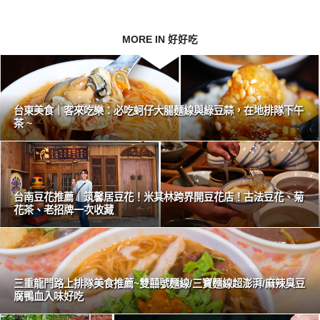
MORE IN 好好吃
台東美食｜客來吃樂：必吃蚵仔大腸麵線與綠豆蒜，在地排隊下午
茶 ~
台南豆花推薦｜筑馨居豆花！米其林跨界開豆花店！古法豆花、菊
花茶、老招牌一次收藏
三重龍門路上排隊美食推薦~雙囍號麵線/三寶麵線超澎湃/麻辣臭豆
腐鴨血入味好吃