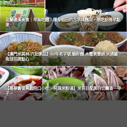
宜蘭礁溪美食｜早吳吃麵：隱身稻田的古早味麵店，想吃記得早點
來
【澳門米其林-六記粥品】80年老字號.蝦籽麵.水蟹粥雙絕.米通鯪
魚球招牌點心 ~
【萬華舊復興戲院口小吃 – 阿珠米粉湯】米苔目配黑白切飄香一甲
子 ~