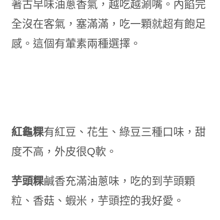
著古早味油蔥香氣，越吃越涮嘴。內餡完
全沒在客氣，塞滿滿，吃一顆就超有飽足
感。這個有葷素兩種選擇。
紅龜粿
有紅豆、花生、綠豆三種口味，甜
度不高，外皮很Q軟。
芋頭粿
鹹香充滿油蔥味，吃的到芋頭顆
粒、香菇、蝦米，芋頭控的我好愛。