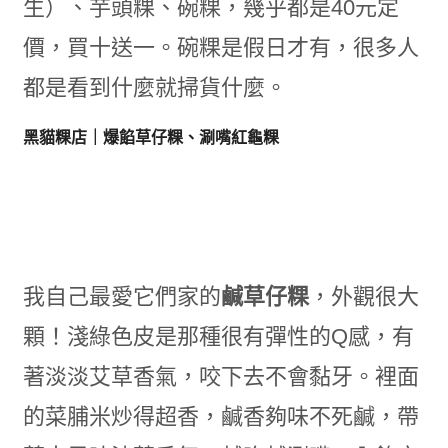
生）、芋頭粿、碗粿，幾乎都是40元定
價，買十送一。碗粿是假日才有，很多人
都是看到什麼就掃貨什麼。
黑貓粿店｜爆餡草仔粿、涮嘴紅龜粿
我自己最愛它們家的
鹹草仔粿
，外觀很大
顆！淺綠色皮是那種很有彈性的Q感，有
著淡淡艾草香氣，咬下去不會黏牙。裡面
的菜脯米炒得超香，鹹香夠味不死鹹，帶