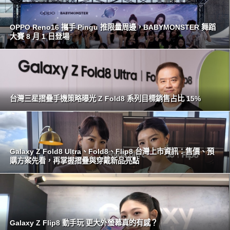
OPPO Reno16 攜手 Pingu 推限量周邊，BABYMONSTER 舞蹈
大賽 8 月 1 日登場
台灣三星摺疊手機策略曝光 Z Fold8 系列目標銷售占比 15%
Galaxy Z Fold8 Ultra、Fold8、Flip8 台灣上市資訊：售價、預
購方案先看，再掌握摺疊與穿戴新品亮點
Galaxy Z Flip8 動手玩 更大外螢幕真的有感？