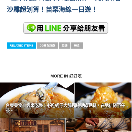
沙雕超划算！苗栗海線一日遊！
RELATED ITEMS
00美食旅遊
旅遊
美食
MORE IN 好好吃
台東美食｜客來吃樂：必吃蚵仔大腸麵線與綠豆蒜，在地排隊下午
茶 ~