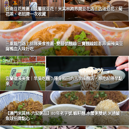
台南豆花推薦｜筑馨居豆花！米其林跨界開豆花店！古法豆花、菊
花茶、老招牌一次收藏
三重龍門路上排隊美食推薦~雙囍號麵線/三寶麵線超澎湃/麻辣臭豆
腐鴨血入味好吃
宜蘭礁溪美食｜早吳吃麵：隱身稻田的古早味麵店，想吃記得早點
來
【澳門米其林-六記粥品】80年老字號.蝦籽麵.水蟹粥雙絕.米通鯪
魚球招牌點心 ~