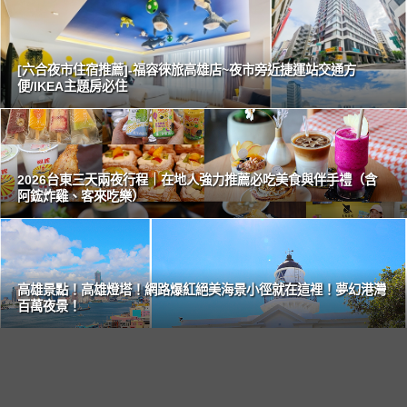
[六合夜市住宿推薦]-福容徠旅高雄店~夜市旁近捷運站交通方
便/IKEA主題房必住
2026台東三天兩夜行程｜在地人強力推薦必吃美食與伴手禮（含
阿鋐炸雞、客來吃樂）
高雄景點！高雄燈塔！網路爆紅絕美海景小徑就在這裡！夢幻港灣
百萬夜景！