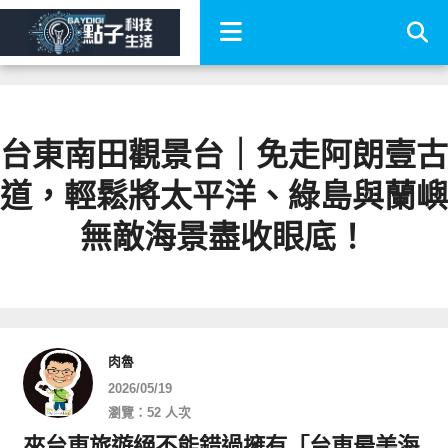
台東南田觀景台｜免走阿朗壹古
道，輕鬆將太平洋、綠島與蘭嶼
無敵海景盡收眼底！
肉魯
2026/05/19
瀏覽：52 人次
來台東旅遊絕不能錯過擁有「台東最美海