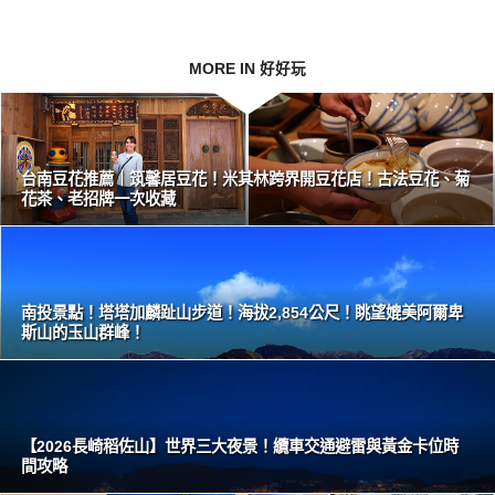
MORE IN 好好玩
台南豆花推薦｜筑馨居豆花！米其林跨界開豆花店！古法豆花、菊
花茶、老招牌一次收藏
南投景點！塔塔加麟趾山步道！海拔2,854公尺！眺望媲美阿爾卑
斯山的玉山群峰！
【2026長崎稻佐山】世界三大夜景！纜車交通避雷與黃金卡位時
間攻略