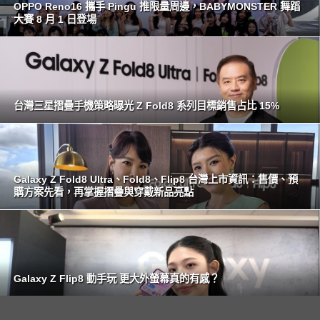
OPPO Reno16 攜手 Pingu 推限量周邊，BABYMONSTER 舞蹈
大賽 8 月 1 日登場
台灣三星摺疊手機策略曝光 Z Fold8 系列目標銷售占比 15%
Galaxy Z Fold8 Ultra、Fold8、Flip8 台灣上市資訊：售價、預
購方案先看，再掌握摺疊與穿戴新品亮點
Galaxy Z Flip8 動手玩 更大外螢幕真的有感？