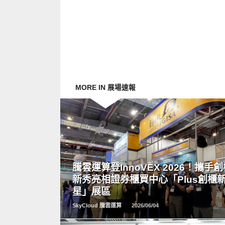
MORE IN 展場速報
READ
MORE
騰雲運算登InnoVEX 2026！攜手
新秀亮相證券櫃買中心「Plus創櫃
星」展區
SkyCloud 騰雲運算
2026/06/04