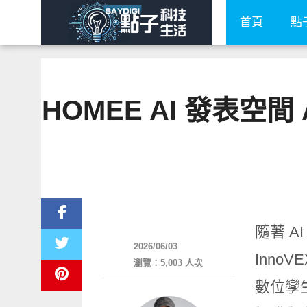
首頁
點
HOMEE AI 發表空
展場速報
隨著 
2026/06/03
Inno
瀏覽：5,003 人次
數位孿生（