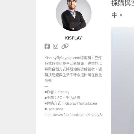
採購與
中。
KISPLAY
Kisplay為Saydigi.com總編輯，喜好
各式各樣科技生活新鮮事，也樂於以
輕鬆自然方式將新知傳達給讀者，讓
科技話題與生活品味永遠圍繞在彼此
身邊。
—
■作者：Kisplay
■主題：3C、生活品味
■連絡方式：Kisplay@gmail.com
■FaceBook：
https://www.facebook.com/KisplaySayGoodbuy/