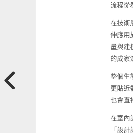
流程從
在技術
伸應用
量與建
的成家
整個生
更貼近
也會直
在室內設
「設計