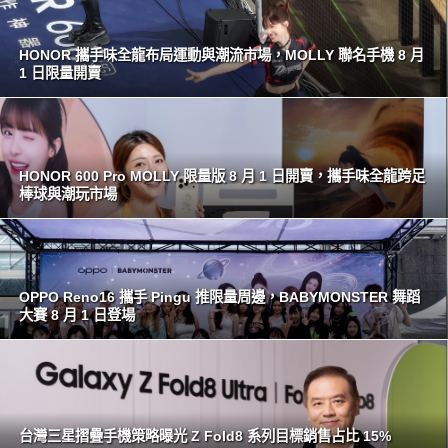
HONOR 攜手味全龍布局運動與潮流市場，MOLLY 聯名手機 8 月
1 日限量開賣
HONOR 600 Pro MOLLY 限量版 8 月 1 日開賣，攜手味全龍跨足
棒球與潮玩市場
OPPO Reno16 攜手 Pingu 推限量周邊，BABYMONSTER 舞蹈
大賽 8 月 1 日登場
台灣三星摺疊手機策略曝光 Z Fold8 系列目標銷售占比 15%