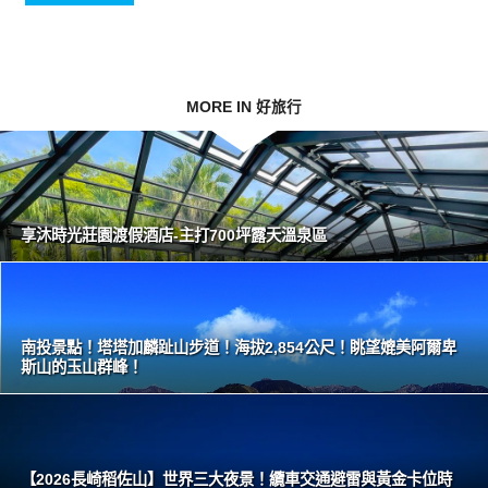
MORE IN 好旅行
享沐時光莊園渡假酒店-主打700坪露天溫泉區
南投景點！塔塔加麟趾山步道！海拔2,854公尺！眺望媲美阿爾卑
斯山的玉山群峰！
【2026長崎稻佐山】世界三大夜景！纜車交通避雷與黃金卡位時