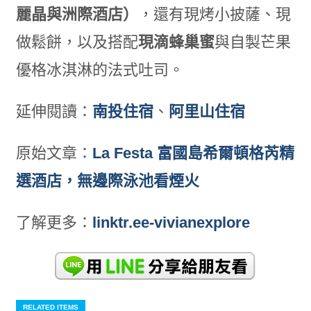
麗晶與洲際酒店）
，還有現烤小披薩、現
做鬆餅，以及搭配
現滴蜂巢蜜
與自製芒果
優格冰淇淋的法式吐司。
延伸閱讀：
南投住宿
、
阿里山住宿
原始文章：
La Festa 富國島希爾頓格芮精
選酒店，無邊際泳池看煙火
了解更多：
linktr.ee-vivianexplore
RELATED ITEMS