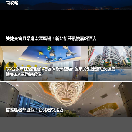
間攻略
雙捷交會且緊鄰宏匯廣場！新北新莊凱悅嘉軒酒店
[六合夜市住宿推薦]-福容徠旅高雄店~夜市旁近捷運站交通方
便/IKEA主題房必住
信義區奢華渡假！台北君悅酒店