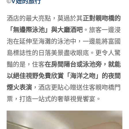
©
V妞的旅行
酒店的最大亮點，莫過於其
正對親吻橋的
「無邊際泳池」與大廳酒吧
。旅客一邊浸
泡在延伸至海灘的泳池中，一邊能將富國
島標誌性的日落美景盡收眼底。更令人驚
豔的是，住客
在房間陽台或泳池旁，就能
以絕佳視野免費欣賞「海洋之吻」的夜間
煙火表演
，酒店更貼心贈送住客親吻橋門
票，打造一站式的奢華視覺饗宴。