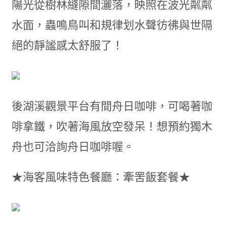
陽光從樹林縫隙間灑落，映照在波光粼粼
水面，蟲鳴鳥叫和規律划水聲彷彿與世隔
絕的靜謐感太舒服了！
後湖溪觀景平台有間舟日咖啡，可喝著咖
啡拿鐵，吹著海風放空發呆！想預約獨木
舟也可洽詢舟日咖啡喔。
★海客風味特色餐廳：牽罟飯套餐★