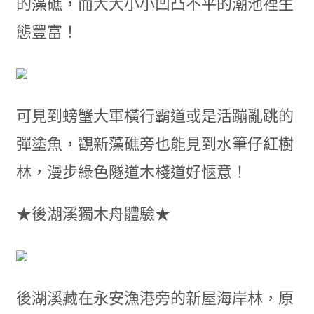
的藻礁，而大大小小凹凸不平的潮池裡生
態豐富！
可見到螃蟹大軍橫行霸道或是活蹦亂跳的
彈塗魚，觀新藻礁旁也能見到水筆仔紅樹
林，漫步綠色隧道木棧道好愜意！
★後湖溪獨木舟體驗★
後湖溪藏在永安漁港旁的新屋海岸林，原