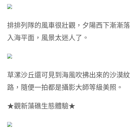
排排列隊的風車很壯觀，夕陽西下漸漸落
入海平面，風景太迷人了。
草漯沙丘還可見到海風吹拂出來的沙漠紋
路，隨便一拍都是攝影大師等級美照。
★觀新藻礁生態體驗★