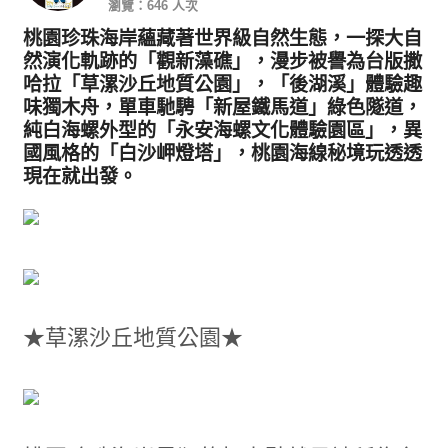
瀏覽：646 人次
桃園珍珠海岸蘊藏著世界級自然生態，一探大自
然演化軌跡的「觀新藻礁」，漫步被譽為台版撒
哈拉「草漯沙丘地質公園」，「後湖溪」體驗趣
味獨木舟，單車馳騁「新屋鐵馬道」綠色隧道，
純白海螺外型的「永安海螺文化體驗園區」，異
國風格的「白沙岬燈塔」，桃園海線秘境玩透透
現在就出發。
★草漯沙丘地質公園★