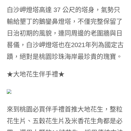
白沙岬燈塔高達 37 公尺的塔身，氣勢只
輸給墾丁的鵝鑾鼻燈塔，不僅完整保留了
日治初期的風貌，連同周邊的老圍牆與日
晷儀，白沙岬燈塔也在2021年列為國定古
蹟，絕對是桃園珍珠海岸最珍貴的瑰寶。
★大地花生伴手禮★
來到桃園必買伴手禮首推大地花生，整粒
花生片、五穀花生片及米香花生角都是必