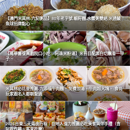
【澳門米其林-六記粥品】80年老字號.蝦籽麵.水蟹粥雙絕.米通鯪
魚球招牌點心 ~
【萬華舊復興戲院口小吃 – 阿珠米粉湯】米苔目配黑白切飄香一甲
子 ~
米其林必比登推薦-九添福牛肉麵 ~ 免費加湯、牛肉超大塊、 食尚
玩家跟名人都朝聖過
2026台東三天兩夜行程｜在地人強力推薦必吃美食與伴手禮（含
阿鋐炸雞、客來吃樂）