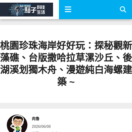
桃園珍珠海岸好好玩：探秘觀新
藻礁、台版撒哈拉草漯沙丘、後
湖溪划獨木舟、漫遊純白海螺建
築 ~
肉魯
2026/06/08