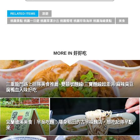
RELATED ITEMS
旅遊
桃園景點 桃園一日遊 桃園草漯沙丘 桃園燈塔 桃園珍珠海岸 桃園海線景點
美食
MORE IN 好好吃
三重龍門路上排隊美食推薦~雙囍號麵線/三寶麵線超澎湃/麻辣臭豆
腐鴨血入味好吃
宜蘭礁溪美食｜早吳吃麵：隱身稻田的古早味麵店，想吃記得早點
來