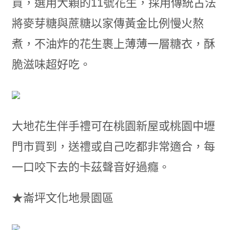
買，選用大顆的11號花生，採用傳統古法
將麥芽糖與蔗糖以家傳黃金比例慢火熬
煮，不油炸的花生裹上薄薄一層糖衣，酥
脆滋味超好吃。
大地花生伴手禮可在桃園新屋或桃園中壢
門市買到，送禮或自己吃都非常適合，每
一口咬下去的卡茲聲音好過癮。
★崙坪文化地景園區