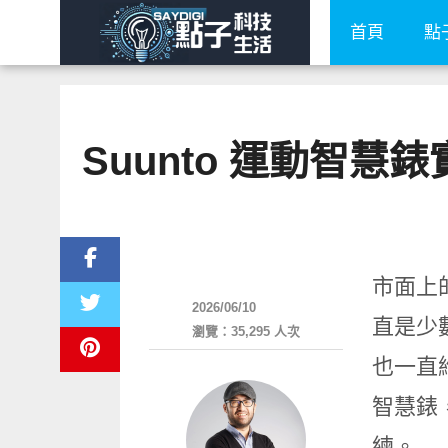
首頁
點
Suunto 運動智慧錶實
智慧穿戴
市面上
2026/06/10
直是少
瀏覽：35,295 人次
也一直維
智慧錶，
練。