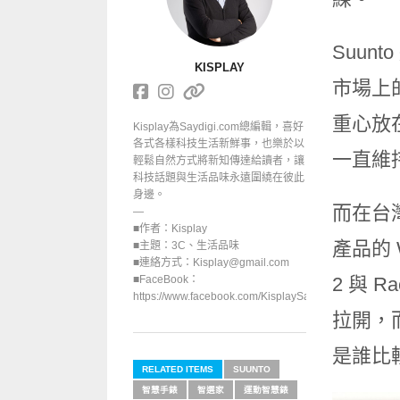
Suu
KISPLAY
市場上
重心放
Kisplay為Saydigi.com總編輯，喜好
各式各樣科技生活新鮮事，也樂於以
一直維
輕鬆自然方式將新知傳達給讀者，讓
科技話題與生活品味永遠圍繞在彼此
身邊。
而在台灣
—
■作者：Kisplay
產品的 
■主題：3C、生活品味
■連絡方式：Kisplay@gmail.com
■FaceBook：
2 與
https://www.facebook.com/KisplaySayGoodbuy/
拉開，
是誰比
RELATED ITEMS
SUUNTO
智慧手錶
智選家
運動智慧錶