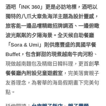
酒吧「
INK 360
」更是必訪地標，酒吧以
獨特的八爪大章魚海洋主題為設計靈感，
旅客能一邊品嚐精緻招牌調酒、一邊俯瞰
波光粼粼的夕陽海景。全天候自助餐廳
「Sora & Umi
」則供應豐盛的異國早餐
Buffet
，包含鮮甜的現煮越南牛肉河粉
、
現做越南麵包及精緻日韓料理，更首創
早
餐餐廳內附設兒童遊戲室
，完美落實親子
友善理念，為奢華的海島假期畫下完美句
點。