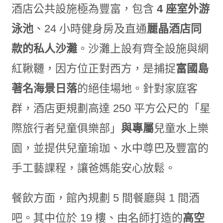
酒店公共設施極為豐富，包含
4
座室外游
泳池
、24 小時健身房及直通
麗晶酒店同
款的私人沙灘
。沙灘上設有齊全設施與網
紅鞦韆，因方位正對西方，是捕捉
富國島
著名海景日落
的絕佳場地。針對家庭客
群，酒店更規劃高達 250 平方公尺的「星
際旅行者兒童俱樂部」
與專屬
兒童水上樂
園，並提供兒童瑜珈、水中尊巴及豐富的
手工藝課程，讓爸媽能安心放鬆。
餐飲方面，館內規劃 5 間餐廳與 1 間酒
吧。其中位於 19 樓、由名師打造的
高空