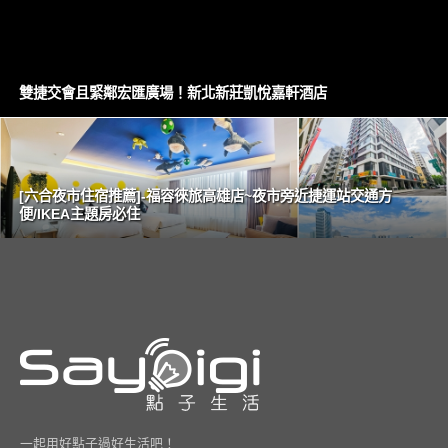
雙捷交會且緊鄰宏匯廣場！新北新莊凱悅嘉軒酒店
[六合夜市住宿推薦]-福容徠旅高雄店~夜市旁近捷運站交通方
便/IKEA主題房必住
一起用好點子過好生活吧！