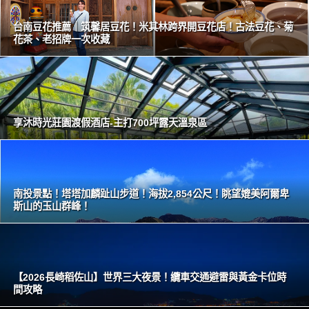
台南豆花推薦｜筑馨居豆花！米其林跨界開豆花店！古法豆花、菊
花茶、老招牌一次收藏
享沐時光莊園渡假酒店-主打700坪露天溫泉區
南投景點！塔塔加麟趾山步道！海拔2,854公尺！眺望媲美阿爾卑
斯山的玉山群峰！
【2026長崎稻佐山】世界三大夜景！纜車交通避雷與黃金卡位時
間攻略