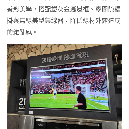
疊影美學，搭配鐵灰金屬邊框、零間隙壁
掛與無線美型集線器，降低線材外露造成
的雜亂感。