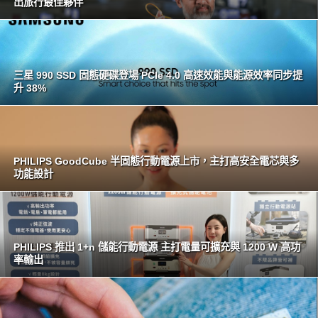
出旅行最佳夥伴
三星 990 SSD 固態硬碟登場 PCIe 4.0 高速效能與能源效率同步提
升 38%
PHILIPS GoodCube 半固態行動電源上市，主打高安全電芯與多
功能設計
PHILIPS 推出 1+n 儲能行動電源 主打電量可擴充與 1200 W 高功
率輸出