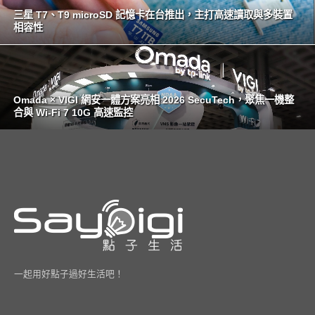
三星 T7、T9 microSD 記憶卡在台推出，主打高速讀取與多裝置
相容性
Omada × VIGI 網安一體方案亮相 2026 SecuTech，聚焦一機整
合與 Wi-Fi 7 10G 高速監控
一起用好點子過好生活吧！