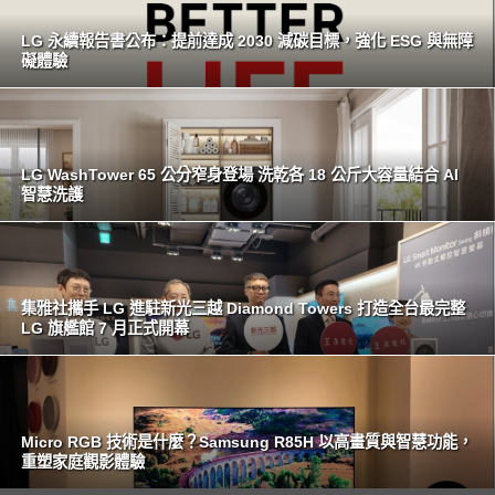
LG 永續報告書公布：提前達成 2030 減碳目標，強化 ESG 與無障
礙體驗
LG WashTower 65 公分窄身登場 洗乾各 18 公斤大容量結合 AI
智慧洗護
集雅社攜手 LG 進駐新光三越 Diamond Towers 打造全台最完整
LG 旗艦館 7 月正式開幕
Micro RGB 技術是什麼？Samsung R85H 以高畫質與智慧功能，
重塑家庭觀影體驗