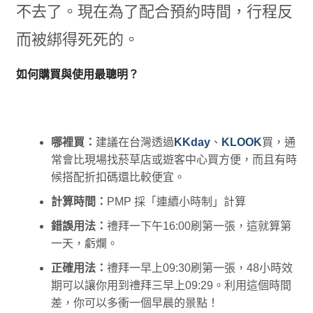
不去了。現在為了配合預約時間，行程反
而被綁得死死的。
如何購買與使用最聰明？
哪裡買：
建議在台灣透過
KKday
、
KLOOK
買，通
常會比現場找菸草店或遊客中心買方便，而且有時
候搭配折扣碼還比較便宜。
計算時間：
PMP 採「連續小時制」計算
錯誤用法：
禮拜一下午16:00刷第一張，這就算第
一天，虧爛。
正確用法：
禮拜一早上09:30刷第一張，48小時效
期可以讓你用到禮拜三早上09:29。利用這個時間
差，你可以多衝一個早晨的景點！