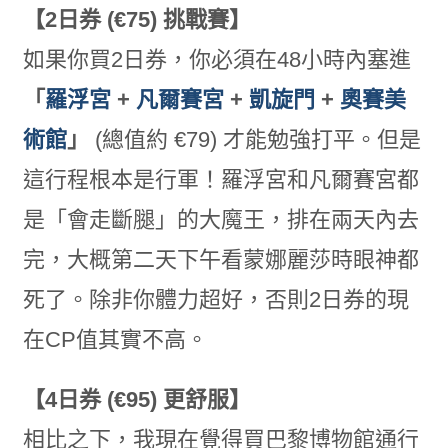
【2日券 (€75) 挑戰賽】
如果你買2日券，你必須在48小時內塞進
「
羅浮宮
+
凡爾賽宮
+
凱旋門
+
奧賽美
術館
」
(總值約 €79) 才能勉強打平。但是
這行程根本是行軍！羅浮宮和凡爾賽宮都
是「會走斷腿」的大魔王，排在兩天內去
完，大概第二天下午看蒙娜麗莎時眼神都
死了。除非你體力超好，否則2日券的現
在CP值其實不高。
【4日券 (€95) 更舒服】
相比之下，我現在覺得買巴黎博物館通行