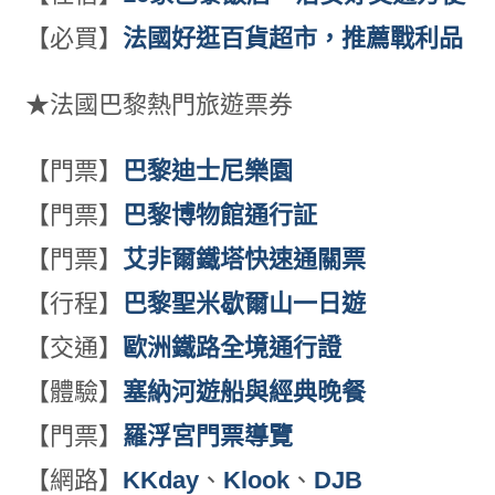
【必買】
法國好逛百貨超市，推薦戰利品
★法國巴黎熱門旅遊票券
【門票】
巴黎迪士尼樂園
【門票】
巴黎博物館通行証
【門票】
艾非爾鐵塔快速通關票
【行程】
巴黎聖米歇爾山一日遊
【交通】
歐洲鐵路全境通行證
【體驗】
塞納河遊船與經典晚餐
【門票】
羅浮宮門票導覽
【網路】
KKday
、
Klook
、
DJB