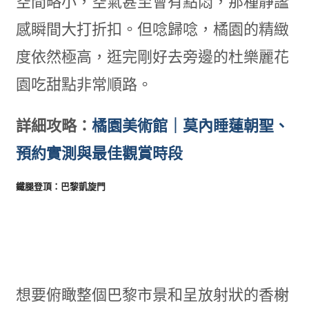
空間略小，空氣甚至會有點悶，那種靜謐
感瞬間大打折扣。但唸歸唸，橘園的精緻
度依然極高，逛完剛好去旁邊的杜樂麗花
園吃甜點非常順路。
詳細攻略：
橘園美術館｜莫內睡蓮朝聖、
預約實測與最佳觀賞時段
鐵腿登頂：巴黎凱旋門
想要俯瞰整個巴黎市景和呈放射狀的香榭