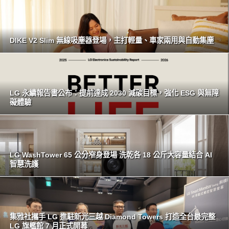
DIKE V2 Slim 無線吸塵器登場，主打輕量、車家兩用與自動集塵
LG 永續報告書公布：提前達成 2030 減碳目標，強化 ESG 與無障
礙體驗
LG WashTower 65 公分窄身登場 洗乾各 18 公斤大容量結合 AI
智慧洗護
集雅社攜手 LG 進駐新光三越 Diamond Towers 打造全台最完整
LG 旗艦館 7 月正式開幕