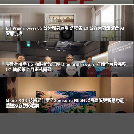
LG WashTower 65 公分窄身登場 洗乾各 18 公斤大容量結合 AI
智慧洗護
集雅社攜手 LG 進駐新光三越 Diamond Towers 打造全台最完整
LG 旗艦館 7 月正式開幕
Micro RGB 技術是什麼？Samsung R85H 以高畫質與智慧功能，
重塑家庭觀影體驗