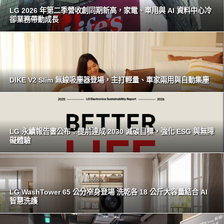
LG 2026 年第二季營收創同期新高，家電、車用與 AI 資料中心冷
卻業務帶動成長
DIKE V2 Slim 無線吸塵器登場，主打輕量、車家兩用與自動集塵
LG 永續報告書公布：提前達成 2030 減碳目標，強化 ESG 與無障
礙體驗
LG WashTower 65 公分窄身登場 洗乾各 18 公斤大容量結合 AI
智慧洗護