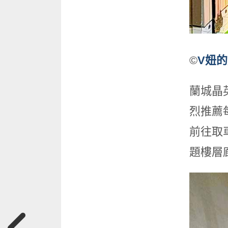
©
V妞
蘭城晶
烈推薦每
前往取
題樓層