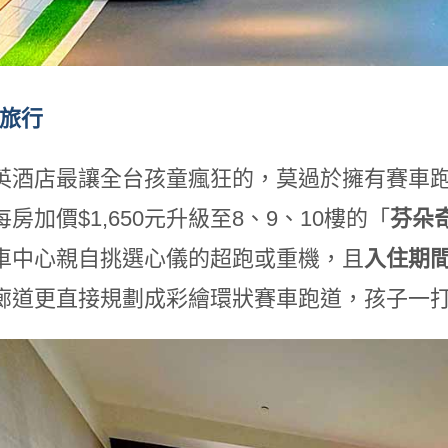
的旅行
英酒店最讓全台孩童瘋狂的，莫過於擁有賽車
房加價$1,650元升級至8、9、10樓的「
芬朵
車中心親自挑選心儀的超跑或重機，且
入住期
廊道更直接規劃成彩繪環狀賽車跑道，孩子一