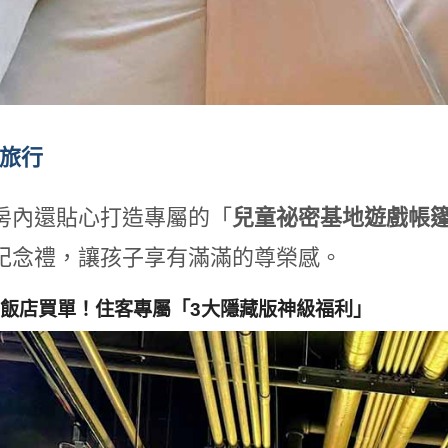
的旅行
房內還貼心打造專屬的「
兒童祕密基地遊戲帳
紀念禮，讓孩子享有滿滿的尊榮感。
飯店買單！住客專屬「3大隱藏版神級福利」