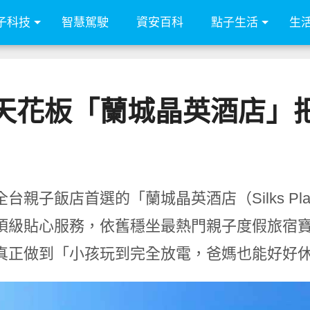
子科技
智慧駕駛
資安百科
點子生活
生
天花板「蘭城晶英酒店」
台親子飯店首選的「蘭城晶英酒店（Silks Pla
頂級貼心服務，依舊穩坐最熱門親子度假旅宿寶
真正做到「小孩玩到完全放電，爸媽也能好好