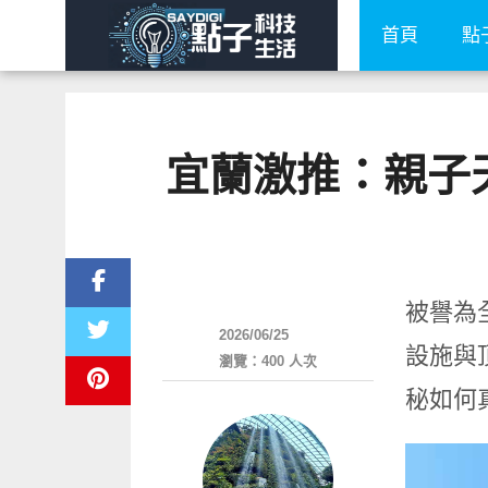
首頁
點
宜蘭激推：親子
好旅行
被譽為全
2026/06/25
設施與
瀏覽：400 人次
秘如何