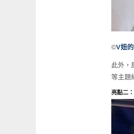
©
V妞
此外，
等主題
亮點二：