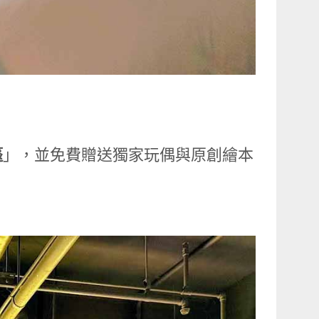
篷
」，並免費贈送獨家玩偶與原創繪本