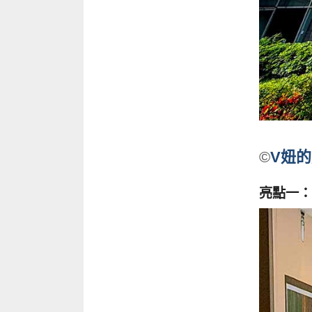
©
V妞
亮點一：