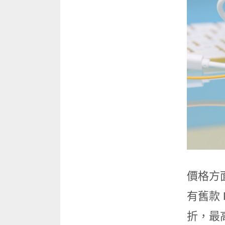
價格方面
有舊款 
折，最高