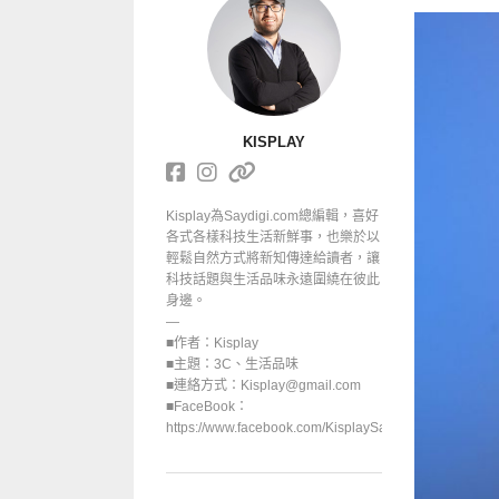
KISPLAY
Kisplay為Saydigi.com總編輯，喜好
各式各樣科技生活新鮮事，也樂於以
輕鬆自然方式將新知傳達給讀者，讓
科技話題與生活品味永遠圍繞在彼此
身邊。
—
■作者：Kisplay
■主題：3C、生活品味
■連絡方式：Kisplay@gmail.com
■FaceBook：
https://www.facebook.com/KisplaySayGoodbuy/