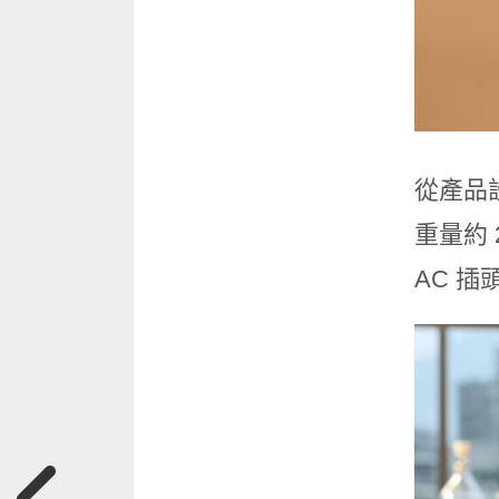
從產品設
重量約 
AC 