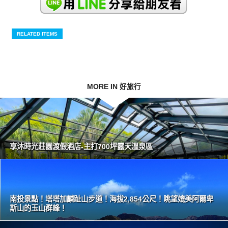
RELATED ITEMS
MORE IN 好旅行
享沐時光莊園渡假酒店-主打700坪露天溫泉區
南投景點！塔塔加麟趾山步道！海拔2,854公尺！眺望媲美阿爾卑
斯山的玉山群峰！