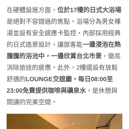
在硬體設施方面，
位於
17
樓的日式大浴場
是絕對不容錯過的焦點。浴場分為男女裸
湯並設有安全感應卡監控，內部採用經典
的日式造景設計，讓旅客能
一邊浸泡在熱
騰騰的浴池中，一邊欣賞台北市景
，徹底
消除旅途的疲憊。此外，2樓還設有放鬆
舒適的
LOUNGE
交誼廳，每日08:00
至
23:00
免費提供咖啡與礦泉水
，是休憩與
閱讀的完美空間。