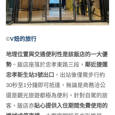
©
V妞的旅行
地理位置與交通便利性是該飯店的一大優
勢
。飯店座落於忠孝東路三段，
鄰近捷運
忠孝新生站
3
號出口
，出站後僅需步行約
30秒至1分鐘即可抵達，無論是商務洽公
還是觀光旅遊都極為便利。針對自駕的旅
客，飯店亦
貼心提供入住期間免費使用的