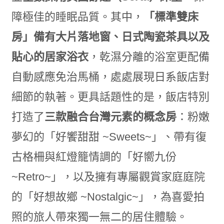
障極佳的睡眠品質。其中，
「標準雙床
房」備有大片落地窗、日式陶瓷茶具以及
貼心的居家浴衣
，乾濕分離的浴室更配備
自動感應免治馬桶，處處展現日系飯店對
細節的執著。更具話題性的是，飯店特別
打造了
三款融合台灣元素的概念房
：粉嫩
夢幻的「好饗甜甜 ~Sweets~」、帶有復
古格柵與紅燈籠情調的「好嚮九份
~Retro~」，以及擁有專屬觀賞家庭庭院
的「好想故鄉 ~Nostalgic~」，為喜愛拍
照的旅人帶來獨一無二的居住體驗。