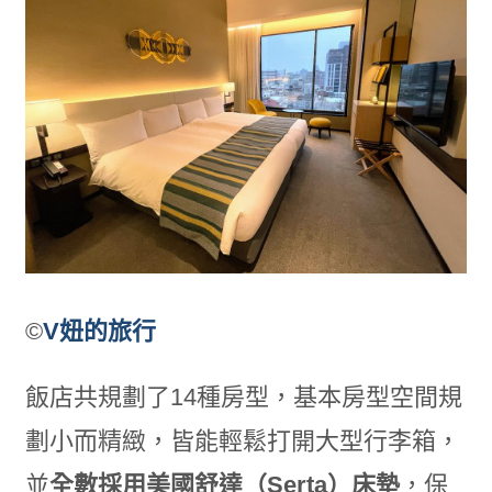
©
V妞的旅行
飯店共規劃了14種房型，基本房型空間規
劃小而精緻，皆能輕鬆打開大型行李箱，
並
全數採用美國舒達（
Serta
）床墊
，保