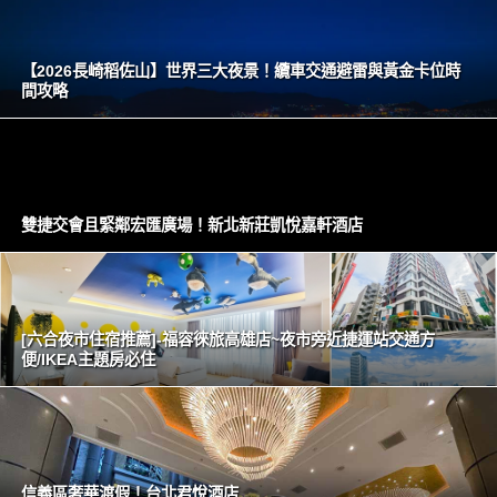
【2026長崎稻佐山】世界三大夜景！纜車交通避雷與黃金卡位時
間攻略
雙捷交會且緊鄰宏匯廣場！新北新莊凱悅嘉軒酒店
[六合夜市住宿推薦]-福容徠旅高雄店~夜市旁近捷運站交通方
便/IKEA主題房必住
信義區奢華渡假！台北君悅酒店