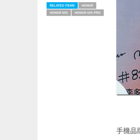
RELATED ITEMS
HONOR
HONOR 600
HONOR 600 PRO
手機品