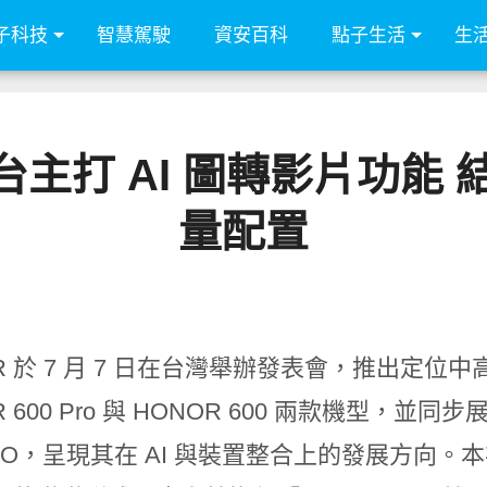
子科技
智慧駕駛
資安百科
點子生活
生
列登台主打 AI 圖轉影片功
量配置
R 於 7 月 7 日在台灣舉辦發表會，推出定位中高
R 600 Pro 與 HONOR 600 兩款機型，並同
OTO，呈現其在 AI 與裝置整合上的發展方向