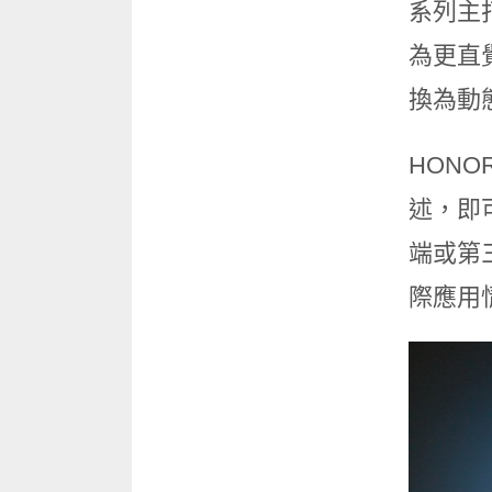
系列主
為更直
換為動
HONO
述，即
端或第
際應用