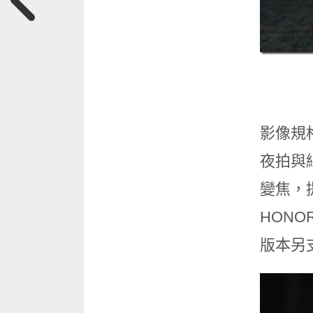
影像規格
夜拍與細
變焦，提
HONOR
版本另