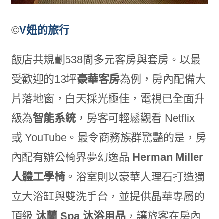
©
V妞的旅行
飯店共規劃538間多元客房與套房。以最
受歡迎的13坪
豪華客房
為例，房內配備大
片落地窗，白天採光極佳，電視已全面升
級為
智能系統
，房客可輕鬆觀看 Netflix
或 YouTube。最令商務族群驚豔的是，房
內配有辦公椅界夢幻逸品
Herman Miller
人體工學椅
。浴室則以豪華大理石打造獨
立大浴缸與雙洗手台，並提供晶華專屬的
頂級
沐蘭 Spa
沐浴用品
，讓旅客在房內