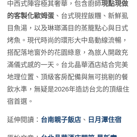
中西式陣容極其奢華，包含廚師
現點現做
的客製化歐姆蛋
、台式現捏飯糰、新鮮虱
目魚湯，以及琳瑯滿目的蒸籠點心與日式
烤魚。現代時尚的環形大中島動線流暢，
搭配落地窗外的花園綠意，為旅人開啟充
滿儀式感的一天。台北晶華酒店結合完美
地理位置、頂級客房配備與無可挑剔的餐
飲水準，無疑是2026年造訪台北的頂級住
宿首選。
延伸閱讀：
台南親子飯店
、
日月潭住宿