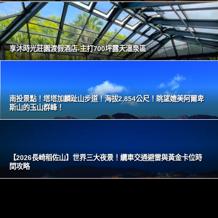
享沐時光莊園渡假酒店-主打700坪露天溫泉區
南投景點！塔塔加麟趾山步道！海拔2,854公尺！眺望媲美阿爾卑
斯山的玉山群峰！
【2026長崎稻佐山】世界三大夜景！纜車交通避雷與黃金卡位時
間攻略