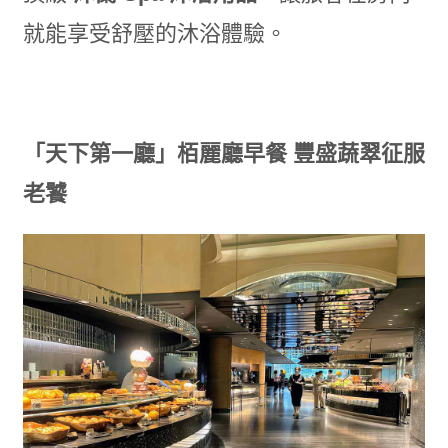
就能享受舒壓的沐浴體驗。
「天下第一廳」栢麗廳早餐
豐盛蔬翠征服
老饕