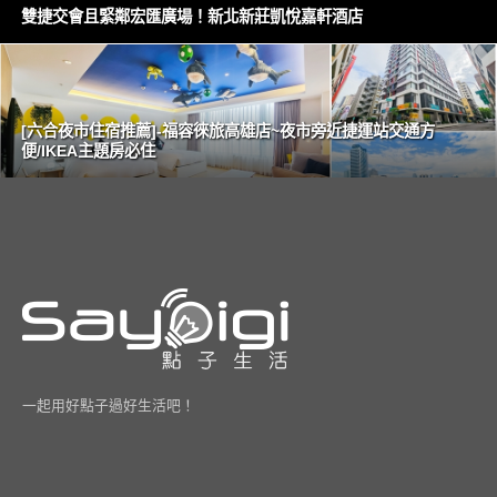
雙捷交會且緊鄰宏匯廣場！新北新莊凱悅嘉軒酒店
[六合夜市住宿推薦]-福容徠旅高雄店~夜市旁近捷運站交通方
便/IKEA主題房必住
一起用好點子過好生活吧！