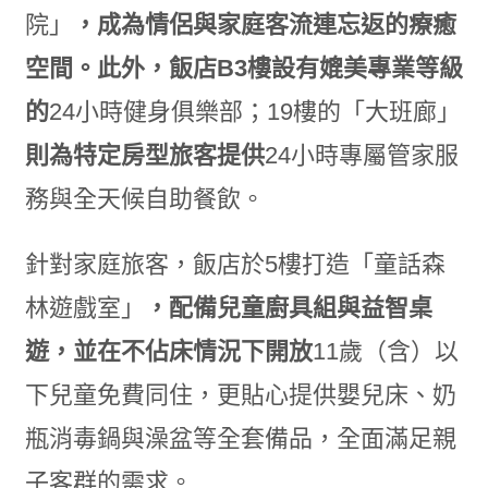
院」
，成為情侶與家庭客流連忘返的療癒
空間。此外，飯店
B3
樓設有媲美專業等級
的
24小時健身俱樂部；19樓的「大班廊」
則為特定房型旅客提供
24小時專屬管家服
務與全天候自助餐飲。
針對家庭旅客，飯店於5樓打造「童話森
林遊戲室」
，配備兒童廚具組與益智桌
遊，並在不佔床情況下開放
11歲（含）以
下兒童免費同住，更貼心提供嬰兒床、奶
瓶消毒鍋與澡盆等全套備品，全面滿足親
子客群的需求。