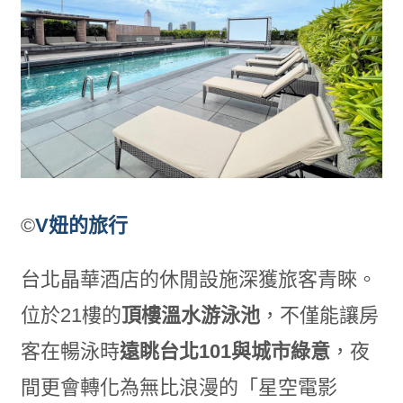
©
V妞的旅行
台北晶華酒店的休閒設施深獲旅客青睞。
位於21樓的
頂樓溫水游泳池
，不僅能讓房
客在暢泳時
遠眺台北
101
與城市綠意
，夜
間更會轉化為無比浪漫的「星空電影