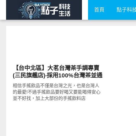
首頁
點子科
好好吃
【台中北區】大茗台灣茶手調專賣
(三民旗艦店)‧採用100%台灣茶並通
過SGS檢驗合格!冰滴烏龍、黑糖珍
相信手搖飲品不僅是台灣之光，也是台灣人
珠、翡翠葡萄柚、蘋果青茶推薦!
的最愛!不過手搖飲品要好喝又要能喝得安心
並不好找，加上大部份的手搖飲料店