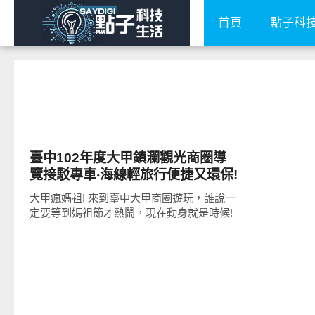
首頁
點子科
好好吃
臺中102年度大甲鎮瀾觀光商圈導
覽接駁專車‧海線輕旅行便捷又環保!
大甲瘋媽祖! 來到臺中大甲商圈遊玩，誰說一
定要等到媽祖節才熱鬧，現在動身就是時候!