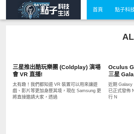
首頁
點子科
AL
科技速報
智慧手機
三星推出酷玩樂團 (Coldplay) 演場
Oculus
會 VR 直播!
三星 Galax
太有趣！我們都知道 VR 裝置可以用來讓遊
近期 Galax
戲、影片等更加身歷其境，現在 Samsung 更
已正式發佈 N
將直接邀請大家，透過
行 N