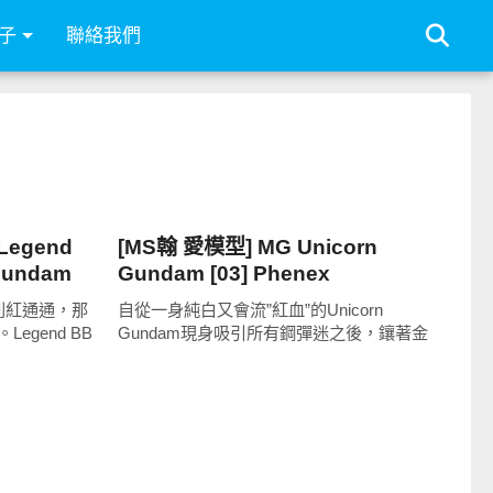
子
聯絡我們
其他
egend
[MS翰 愛模型] MG Unicorn
 Gundam
Gundam [03] Phenex
利紅通通，那
自從一身純白又會流”紅血”的Unicorn
gend BB
Gundam現身吸引所有鋼彈迷之後，鑲著金