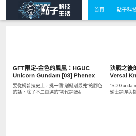
首頁
點子科
圖文觀點
圖文觀點
GFT限定-金色的鳳凰：HGUC
決戰之後的
Unicorn Gundam [03] Phenex
Versal K
[NT-D] ver.GFT
要從鋼普拉史上，挑一個”削錢削最兇”的腳色
“SD Gun
的話，除了不二首選的”初代鋼蛋&
騎士鋼彈與