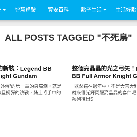
技
智慧駕駛
資安百科
點子生活
生活好點
ALL POSTS TAGGED "不死鳥"
圖文觀點
新裝：Legend BB
整個亮晶晶的光之弓矢！L
night Gundam
BB Full Armor Knight
(光之巨人 ver.)
dam外傳”的第一章的最高潮，就是
既然還在過年中，不是大吉大
撒旦鋼彈的決戰，騎士將手中的
就來個光輝閃耀亮晶晶的套件吧。Le
系列推出S