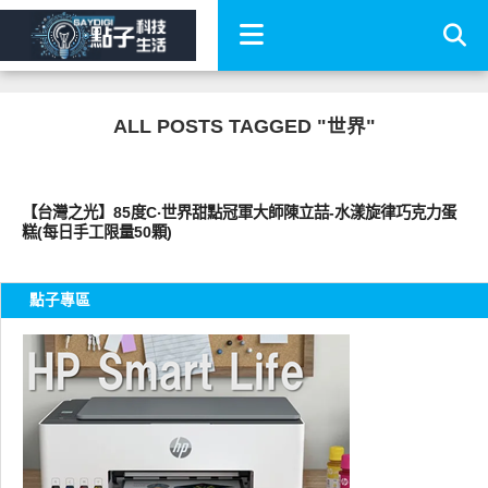
ALL POSTS TAGGED "世界"
好好吃
【台灣之光】85度C‧世界甜點冠軍大師陳立喆-水漾旋律巧克力蛋
糕(每日手工限量50顆)
點子專區