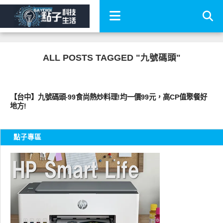
ALL POSTS TAGGED "九號碼頭"
好好吃
【台中】九號碼頭‧99食尚熱炒料理!均一價99元，高CP值聚餐好
地方!
點子專區