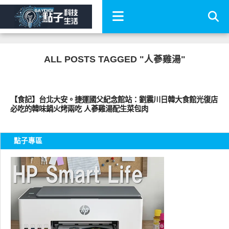
ALL POSTS TAGGED "人蔘雞湯"
好好吃
【食記】台北大安。捷運國父紀念館站：劉震川日韓大食館光復店
必吃的韓味鍋火烤兩吃 人蔘雞湯配生菜包肉
點子專區