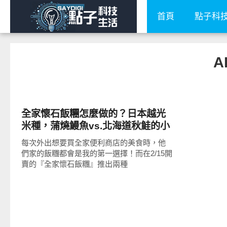
首頁
點子科
A
好好吃
全家懷石飯糰怎麼做的？日本越光
米種，蒲燒鰻魚vs.北海道秋鮭的小
奢華美味，加熱吃才美味
每次外出想要買全家便利商店的美食時，他
們家的飯糰都會是我的第一選擇！而在2/15開
賣的『全家懷石飯糰』推出兩種