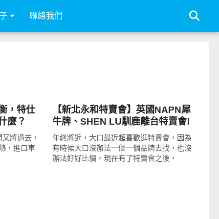
子
聯絡我們
流行指標
衡，特仕
【新北永和特賣會】英國NAPN犀
什麼？
牛牌、SHEN LU馴鹿離台特賣會!
MIT運動棉襪四雙98元!必敗的機能
間又將過去，
年終將近，大口最近超喜歡逛特賣會，因為
外套下殺886元! 美式POLO衫296
熱，進口車
有時候大口沒辦法一個一個品牌去找，也沒
元、厚棉格紋襯衫286元、刷毛帽
辦法好好比價，現在有了特賣會之後，
T196元均一價! (捷運頂溪站步行約
15分鐘)