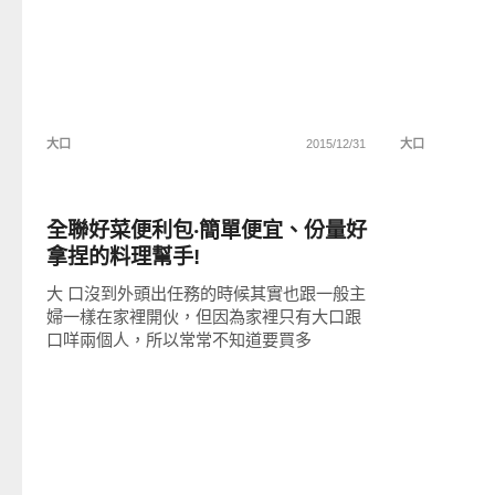
大口
2015/12/31
大口
好好吃
全聯好菜便利包‧簡單便宜、份量好
拿捏的料理幫手!
大 口沒到外頭出任務的時候其實也跟一般主
婦一樣在家裡開伙，但因為家裡只有大口跟
口咩兩個人，所以常常不知道要買多