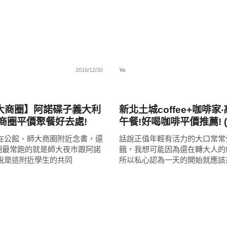
2016/12/30
Yo
好好吃
大商圈】阿諾碟子義大利
新北土城coffee+咖啡家
大商圈平價聚餐好去處!
午餐!好喝咖啡平價推薦! 
站)
就在公館、師大商圈附近念書，還
話說正值年輕有活力的大口常常
期最常跑的就是師大夜市跟阿諾
餓，我想可能因為還在轉大人的緣
可說是這附近學生的共同
所以私心認為一天的開始就應該