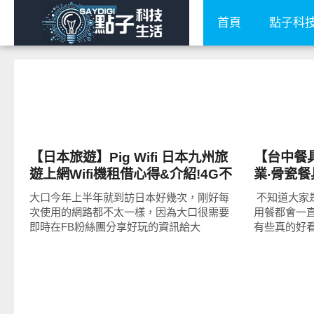
首頁
點子科
好好玩
好家居
【日本旅遊】Pig Wifi 日本九州旅
【台中餐
遊上網Wifi機租借心得&介紹!4G不
業‧骨瓷餐
限流量、不限速的出遊好幫手!
列、陶瓷
大口今年上半年就到訪日本好幾次，剛好每
​ 不知道大
有盡有，
次使用的網路都不太一樣，因為大口很需要
用餐都會一
即時在FB粉絲團分享好玩的資訊給大
有些真的好