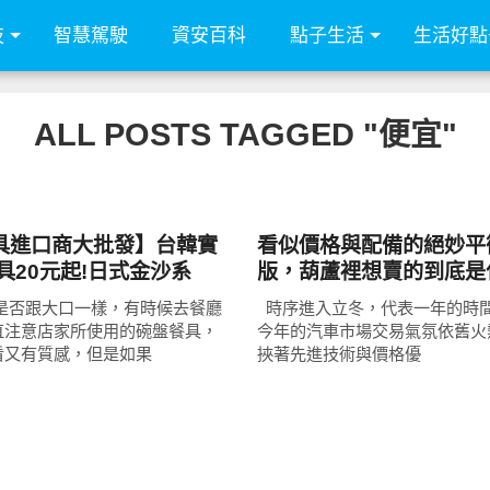
技
智慧駕駛
資安百科
點子生活
生活好點
ALL POSTS TAGGED "便宜"
智慧駕駛
具進口商大批發】台韓實
看似價格與配備的絕妙平
具20元起!日式金沙系
版，葫蘆裡想賣的到底是
、馬克杯、鍋碗瓢盤等應
家是否跟大口一樣，有時候去餐廳
時序進入立冬，代表一年的時
送禮自用兩相宜!
直注意店家所使用的碗盤餐具，
今年的汽車市場交易氣氛依舊火
看又有質感，但是如果
挾著先進技術與價格優