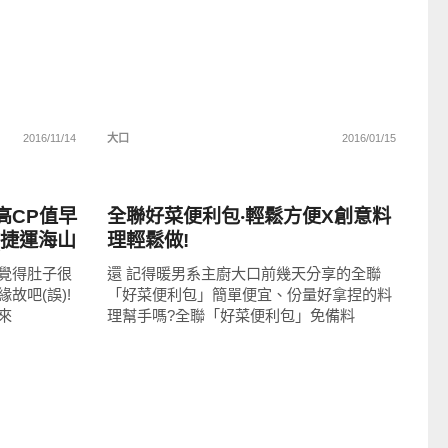
2016/11/14
大口
2016/01/15
好好吃
‧高CP值早
全聯好菜便利包‧輕鬆方便X創意料
(捷運海山
理輕鬆做!
覺得肚子很
還 記得暖男系主廚大口前幾天分享的全聯
故吧(誤)!
「好菜便利包」簡單便宜、份量好拿捏的料
來
理幫手嗎?全聯「好菜便利包」免備料