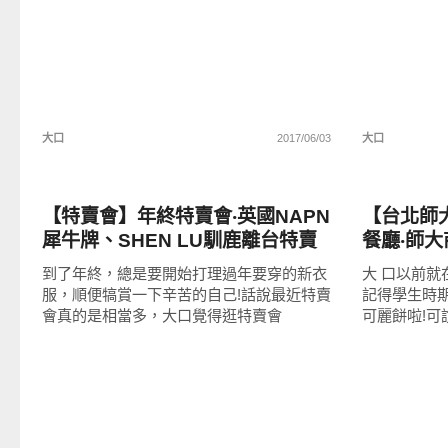
大口
2017/06/03
大口
流行指標
好好吃
【特賣會】年終特賣會‧英國NAPN
【台北師
犀牛牌、SHEN LU馴鹿離台特賣
餐廳‧師
會!必敗的機能外套886元 圓領
到了年終，總是要開始打理過年要穿的新衣
大 口以前
TEE196元 POLO衫296元!(捷運東
服，順便犒賞一下辛苦的自己!話說最近特賣
記得學生時
湖站3號出口)
會真的是相當多，大口覺得逛特賣會
可麗餅啦!