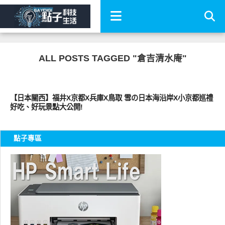
ALL POSTS TAGGED "倉吉清水庵"
好好吃
【日本關西】福井X京都X兵庫X鳥取 雪の日本海沿岸X小京都巡禮
好吃、好玩景點大公開!
點子專區