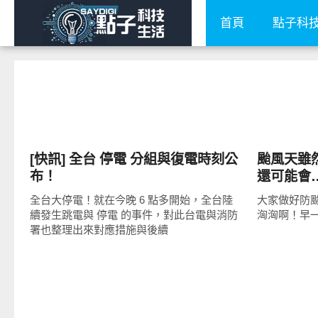
首頁
點子科
公共議題
好有趣
[快訊] 全台 停電 分組與復電時刻公
颱風天雖
布！
還可能會
全台大停電！就在今晚 6 點多開始，全台陸
大家做好防
續發生跳電與 停電 的事件，對此台電與消防
洶洶啊！早
署也整理出來對應措施與後續