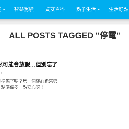
技
智慧駕駛
資安百科
點子生活
生活好點
ALL POSTS TAGGED "停電"
然可能會放假…但別忘了
…
颱準備了嗎？第一個穿心颱來勢
一點準備多一點安心呀！