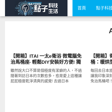
首頁
點子科
好家居
流行指標
【開箱】ITAI 一太e衛浴 微電腦免
【開箱】
治馬桶座‧ 輕鬆DIY安裝好方便! 獨
桶：暖烘
創淨水過濾、可換式噴頭、水氣混
雖然說大口不算是個極度有潔癖的人，不過
每回去日本
合沖洗、烘乾貼心又潔淨!
隨著到訪日本的次數愈多，愈是愛上這種讓
讓我印象深
屁屁極度乾淨清爽的感覺! 去過日本
免治馬桶吧