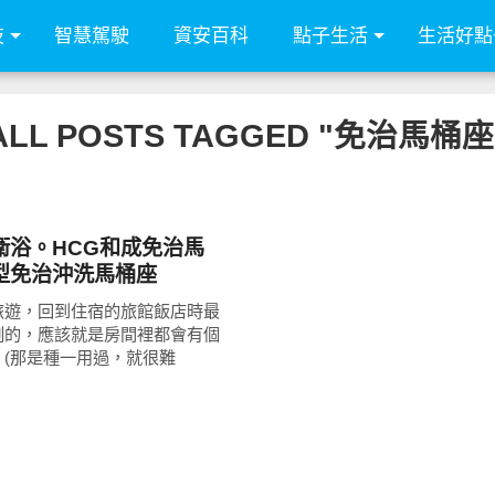
技
智慧駕駛
資安百科
點子生活
生活好點
ALL POSTS TAGGED "免治馬桶座
衛浴。HCG和成免治馬
型免治沖洗馬桶座
旅遊，回到住宿的旅館飯店時最
刻的，應該就是房間裡都會有個
！(那是種一用過，就很難