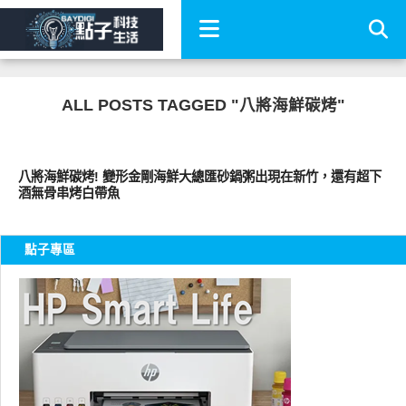
ALL POSTS TAGGED "八將海鮮碳烤"
好好吃
八將海鮮碳烤! 變形金剛海鮮大總匯砂鍋粥出現在新竹，還有超下
酒無骨串烤白帶魚
點子專區