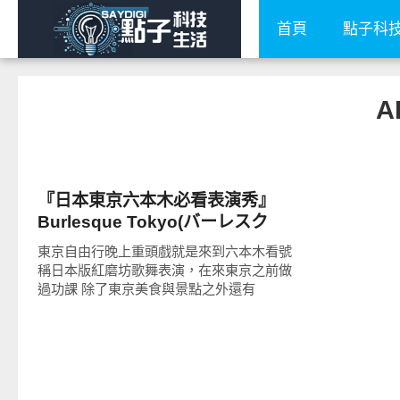
首頁
點子科
A
好好玩
『日本東京六本木必看表演秀』
Burlesque Tokyo(バーレスク
TOKYO)含影片★東京夜生活推薦
東京自由行晚上重頭戲就是來到六本木看號
鋼管歌舞秀/日本版紅磨坊歌舞表演
稱日本版紅磨坊歌舞表演，在來東京之前做
全場超嗨絕無冷場
過功課 除了東京美食與景點之外還有