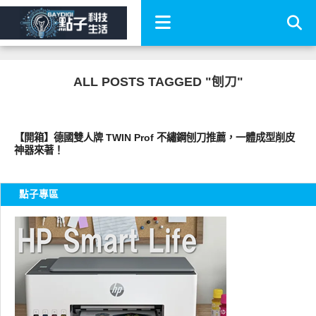
ALL POSTS TAGGED "刨刀"
圖文觀點
【開箱】德國雙人牌 TWIN Prof 不繡鋼刨刀推薦，一體成型削皮
神器來著！
點子專區