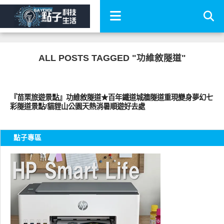
ALL POSTS TAGGED "功維敘隧道"
好好玩
『苗栗旅遊景點』功維敘隧道★百年鐵道城牆隧道重現變身夢幻七
彩隧道景點/貓貍山公園天熱消暑順遊好去處
點子專區