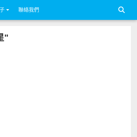
子
聯絡我們
星"