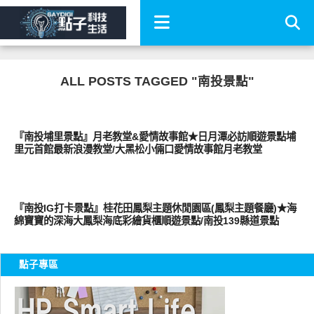
ALL POSTS TAGGED "南投景點"
好好玩
『南投埔里景點』月老教堂&愛情故事館★日月潭必訪順遊景點埔
里元首館最新浪漫教堂/大黑松小倆口愛情故事館月老教堂
好好玩
『南投IG打卡景點』桂花田鳳梨主題休閒園區(鳳梨主題餐廳)★海
綿寶寶的深海大鳳梨海底彩繪貨櫃順遊景點/南投139縣道景點
點子專區