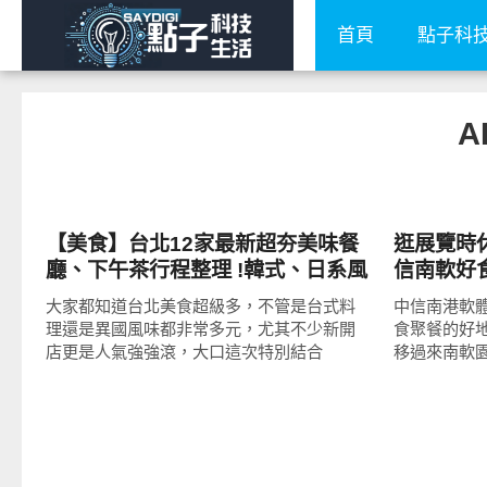
首頁
點子科
A
好好吃
好好吃
【美食】台北12家最新超夯美味餐
逛展覽時
廳、下午茶行程整理 !韓式、日系風
信南軟好
整理推薦!
大家都知道台北美食超級多，不管是台式料
中信南港軟
理還是異國風味都非常多元，尤其不少新開
食聚餐的好
店更是人氣強強滾，大口這次特別結合
移過來南軟