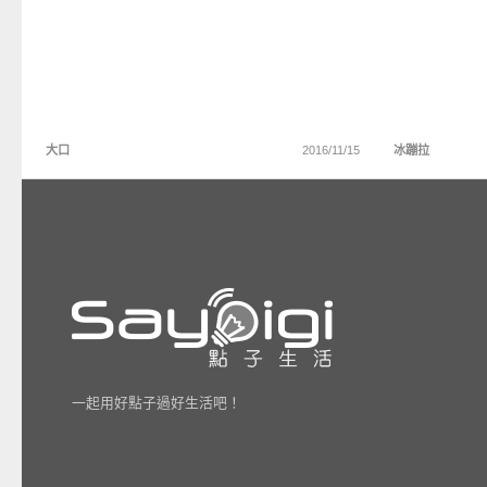
大口
2016/11/15
冰蹦拉
一起用好點子過好生活吧！