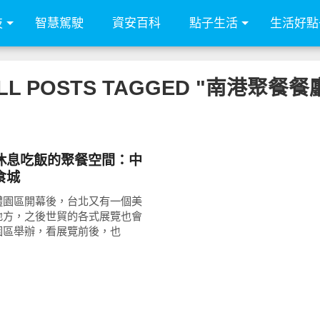
技
智慧駕駛
資安百科
點子生活
生活好點
LL POSTS TAGGED "南港聚餐餐
休息吃飯的聚餐空間：中
食城
體園區開幕後，台北又有一個美
地方，之後世貿的各式展覽也會
園區舉辦，看展覽前後，也