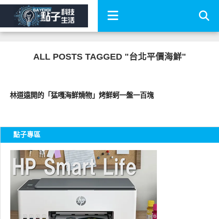
ALL POSTS TAGGED "台北平價海鮮"
好好吃
林道遠開的「猛嘎海鮮燒物」烤鮮蚵一盤一百塊
點子專區