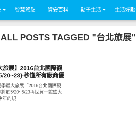
技
智慧駕駛
資安百科
點子生活
生活好點
ALL POSTS TAGGED "台北旅展"
旅展】2016台北國際觀
/20~23)‧秒懂所有廠商優
人包整理+提供word檔下
季最大旅展「2016台北國際觀
於5/20~5/23再世貿一館盛大
今年的規