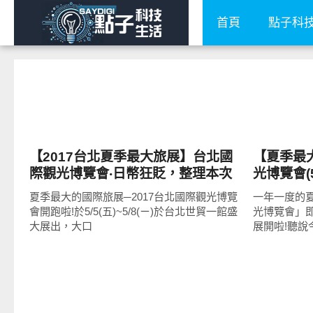
首頁
點子科
好好吃
好好玩
【2017台北夏季最大旅展】台北國
【夏季最大
際觀光博覽會‧日幣狂貶，整理本次
光博覽會(5
旅展日本行程、自由行優惠資訊懶
惠+攻略懶
夏季最大的國際旅展─2017台北國際觀光博覽
一年一度的夏
人包!
載
會開跑啦!於5/5(五)~5/8(ㄧ)於台北世貿一館盛
光博覽會」即將
大展出，大口
展開啦!聽說