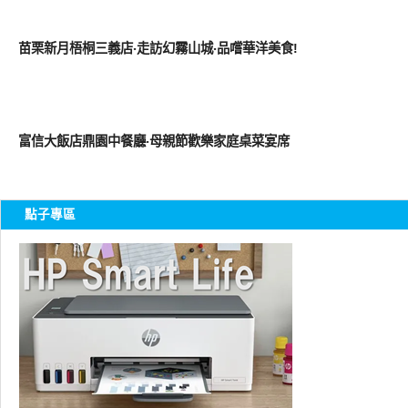
好好吃
苗栗新月梧桐三義店‧走訪幻霧山城‧品嚐華洋美食!
好好吃
富信大飯店鼎園中餐廳‧母親節歡樂家庭桌菜宴席
點子專區