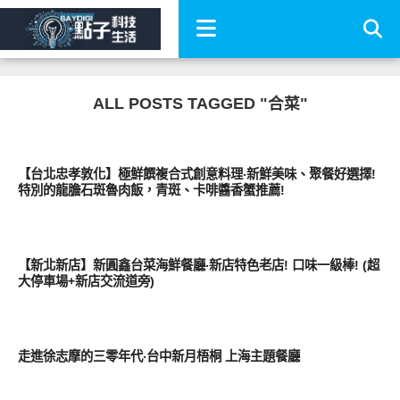
ALL POSTS TAGGED "合菜"
好好吃
【台北忠孝敦化】極鮮饌複合式創意料理‧新鮮美味、聚餐好選擇!
特別的龍膽石斑魯肉飯，青斑、卡啡醬香蟹推薦!
好好吃
【新北新店】新圓鑫台菜海鮮餐廳‧新店特色老店! 口味一級棒! (超
大停車場+新店交流道旁)
好好吃
走進徐志摩的三零年代‧台中新月梧桐 上海主題餐廳