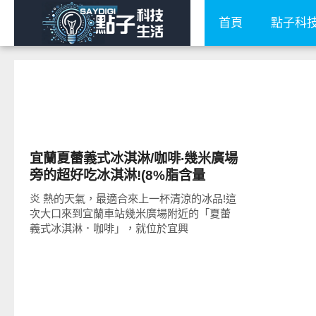
首頁
點子科
好好吃
宜蘭夏蕾義式冰淇淋/咖啡‧幾米廣場
旁的超好吃冰淇淋!(8%脂含量
Gelato百分百新鮮水果製作)
炎 熱的天氣，最適合來上一杯清涼的冰品!這
次大口來到宜蘭車站幾米廣場附近的「夏蕾
義式冰淇淋．咖啡」，就位於宜興