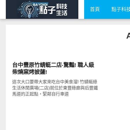
首頁
點子科
好好吃
台中豐原竹蜻蜓二店‧驚豔! 職人級
柴燒窯烤披薩!
這次大口要帶大家來吃台中美食溜! 竹蜻蜓綠
生活休閒廣場(二店)就位於東豐綠廊與后豐鐵
馬道的正起點，緊鄰自行車道