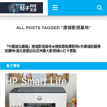
ALL POSTS TAGGED "唐城影視基地"
好好玩
『中國湖北襄陽』唐城影視基地★陳凱歌執導耗時6年建城妖貓傳
拍攝地/湖北旅遊必玩亞洲最大影視城IG打卡景點
點子專區