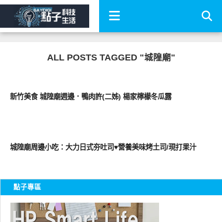
ALL POSTS TAGGED "城隍廟"
好好吃
新竹美食 城隍廟週邊．鴨肉許(二姊) 楊家檸檬冬瓜露
好好吃
城隍廟周邊小吃：大力日式夯吐司♥營養美味烤土司/現打果汁
點子專區