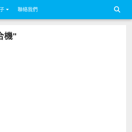
子
聯絡我們
合機"