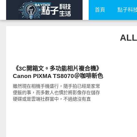
首頁
點子科
AL
攝影器材
《3C開箱文。多功能相片複合機》
Canon PIXMA TS8070＠咖啡新色
輕巧不佔空間，相機手機拍攝也有
雖然現在相機手機盛行，隨手拍已經是家常
專業好照片，與親友共享美好回憶
便飯的事，而多數人也慣於將影像存在儲存
～IG方型照也能輸出
硬碟或是雲端社群當中，不過總沒有直